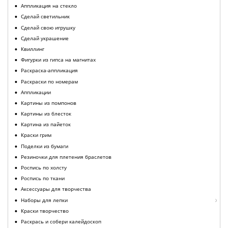
Аппликация на стекло
Сделай светильник
Сделай свою игрушку
Сделай украшение
Квиллинг
Фигурки из гипса на магнитах
Раскраска-аппликация
Раскраски по номерам
Аппликации
Картины из помпонов
Картины из блесток
Картина из пайеток
Краски грим
Поделки из бумаги
Резиночки для плетения браслетов
Роспись по холсту
Роспись по ткани
Аксессуары для творчества
Наборы для лепки
Краски творчество
Раскрась и собери калейдоскоп