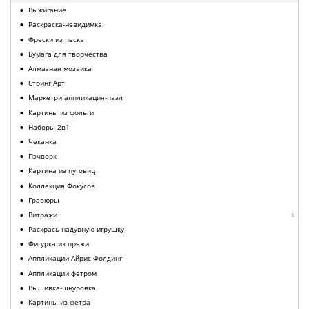
Выжигание
Раскраска-невидимка
Фрески из песка
Бумага для творчества
Алмазная мозаика
Стринг Арт
Маркетри аппликация-пазл
Картины из фольги
Наборы 2в1
Чеканка
Пэчворк
Картина из пуговиц
Коллекция Фокусов
Гравюры
Витражи
Раскрась надувную игрушку
Фигурка из пряжи
Аппликации Айрис Фолдинг
Аппликации фетром
Вышивка-шнуровка
Картины из фетра