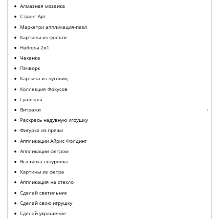
Алмазная мозаика
Стринг Арт
Маркетри аппликация-пазл
Картины из фольги
Наборы 2в1
Чеканка
Пэчворк
Картина из пуговиц
Коллекция Фокусов
Гравюры
Витражи
Раскрась надувную игрушку
Фигурка из пряжи
Аппликации Айрис Фолдинг
Аппликации фетром
Вышивка-шнуровка
Картины из фетра
Аппликация на стекло
Сделай светильник
Сделай свою игрушку
Сделай украшение