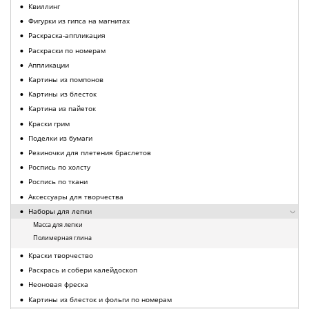
Квиллинг
Фигурки из гипса на магнитах
Раскраска-аппликация
Раскраски по номерам
Аппликации
Картины из помпонов
Картины из блесток
Картина из пайеток
Краски грим
Поделки из бумаги
Резиночки для плетения браслетов
Роспись по холсту
Роспись по ткани
Аксессуары для творчества
Наборы для лепки
Масса для лепки
Полимерная глина
Краски творчество
Раскрась и собери калейдоскоп
Неоновая фреска
Картины из блесток и фольги по номерам