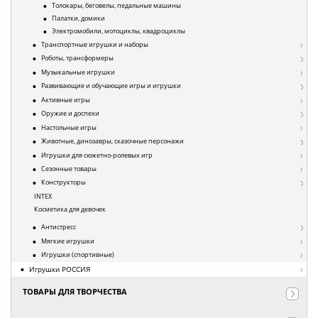
Толокары, беговелы, педальные машины
Палатки, домики
Электромобили, мотоциклы, квадроциклы
Транспортные игрушки и наборы
Роботы, трансформеры
Музыкальные игрушки
Развивающие и обучающие игры и игрушки
Активные игры
Оружие и доспехи
Настольные игры
Животные, динозавры, сказочные персонажи
Игрушки для сюжетно-ролевых игр
Сезонные товары
Конструкторы
INTEX
Косметика для девочек
Антистресс
Мягкие игрушки
Игрушки (спортивные)
Игрушки РОССИЯ
ТОВАРЫ ДЛЯ ТВОРЧЕСТВА