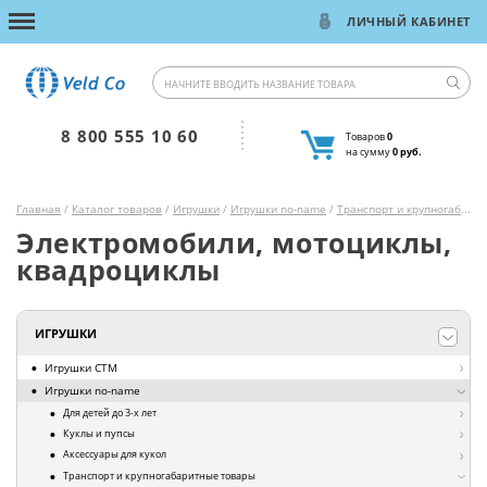
ЛИЧНЫЙ КАБИНЕТ
8 800 555 10 60
Товаров
0
на сумму
0 руб.
Главная
/
Каталог товаров
/
Игрушки
/
Игрушки no-name
/
Транспорт и крупногабаритные товары
Электромобили, мотоциклы,
квадроциклы
ИГРУШКИ
Игрушки СТМ
Игрушки no-name
Для детей до 3-х лет
Куклы и пупсы
Аксессуары для кукол
Транспорт и крупногабаритные товары