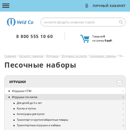
ЛИЧНЫЙ КАБИНЕТ
8 800 555 10 60
Товаров
0
на сумму
0 руб.
Главная
/
Каталог товаров
/
Игрушки
/
Игрушки no-name
/
Сезонные товары
/ Песочные наборы
Песочные наборы
ИГРУШКИ
Игрушки СТМ
Игрушки no-name
Для детей до 3-х лет
Куклы и пупсы
Аксессуары для кукол
Транспорт и крупногабаритные товары
Транспортные игрушки и наборы