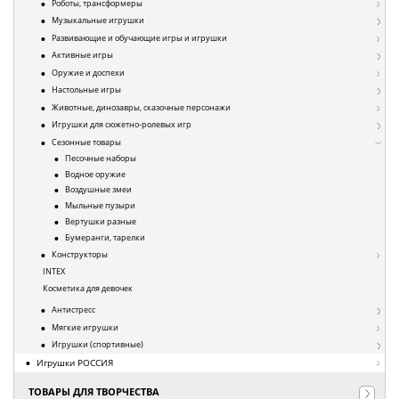
Роботы, трансформеры
Музыкальные игрушки
Развивающие и обучающие игры и игрушки
Активные игры
Оружие и доспехи
Настольные игры
Животные, динозавры, сказочные персонажи
Игрушки для сюжетно-ролевых игр
Сезонные товары
Песочные наборы
Водное оружие
Воздушные змеи
Мыльные пузыри
Вертушки разные
Бумеранги, тарелки
Конструкторы
INTEX
Косметика для девочек
Антистресс
Мягкие игрушки
Игрушки (спортивные)
Игрушки РОССИЯ
ТОВАРЫ ДЛЯ ТВОРЧЕСТВА