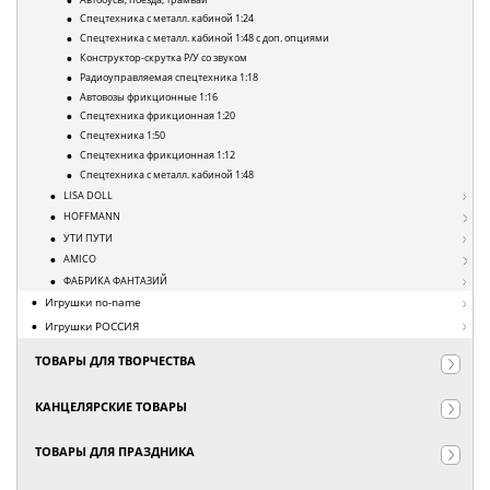
Спецтехника с металл. кабиной 1:24
Спецтехника с металл. кабиной 1:48 с доп. опциями
Конструктор-скрутка Р/У со звуком
Радиоуправляемая спецтехника 1:18
Автовозы фрикционные 1:16
Спецтехника фрикционная 1:20
Спецтехника 1:50
Спецтехника фрикционная 1:12
Спецтехника с металл. кабиной 1:48
LISA DOLL
HOFFMANN
УТИ ПУТИ
AMICO
ФАБРИКА ФАНТАЗИЙ
Игрушки no-name
Игрушки РОССИЯ
ТОВАРЫ ДЛЯ ТВОРЧЕСТВА
КАНЦЕЛЯРСКИЕ ТОВАРЫ
ТОВАРЫ ДЛЯ ПРАЗДНИКА