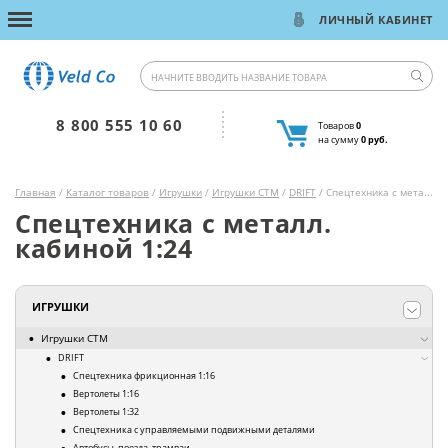
ЛИЧНЫЙ КАБИНЕТ
8 800 555 10 60
Товаров
0
на сумму
0 руб.
Главная
/
Каталог товаров
/
Игрушки
/
Игрушки СТМ
/
DRIFT
/ Спецтехника с металл. кабиной 1:24
Спецтехника с металл.
кабиной 1:24
ИГРУШКИ
Игрушки СТМ
DRIFT
Спецтехника фрикционная 1:16
Вертолеты 1:16
Вертолеты 1:32
Спецтехника с управляемыми подвижными деталями
Автобусы, поезда, трамваи