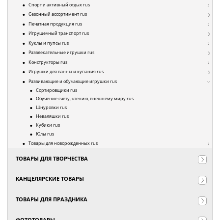
Спорт и активный отдых rus
Сезонный ассортимент rus
Печатная продукция rus
Игрушечный транспорт rus
Куклы и пупсы rus
Развлекательные игрушки rus
Конструкторы rus
Игрушки для ванны и купания rus
Развивающие и обучающие игрушки rus
Сортировщики rus
Обучение счету, чтению, внешнему миру rus
Шнуровки rus
Неваляшки rus
Кубики rus
Юлы rus
Товары для новорожденных rus
ТОВАРЫ ДЛЯ ТВОРЧЕСТВА
КАНЦЕЛЯРСКИЕ ТОВАРЫ
ТОВАРЫ ДЛЯ ПРАЗДНИКА
ФОТОТОВАРЫ