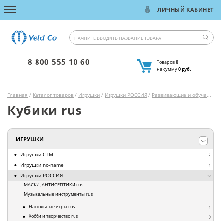
ЛИЧНЫЙ КАБИНЕТ
8 800 555 10 60
Товаров
0
на сумму
0 руб.
Главная
/
Каталог товаров
/
Игрушки
/
Игрушки РОССИЯ
/
Развивающие и обучающие игрушки rus
Кубики rus
ИГРУШКИ
Игрушки СТМ
Игрушки no-name
Игрушки РОССИЯ
МАСКИ, АНТИСЕПТИКИ rus
Музыкальные инструменты rus
Настольные игры rus
Хобби и творчество rus