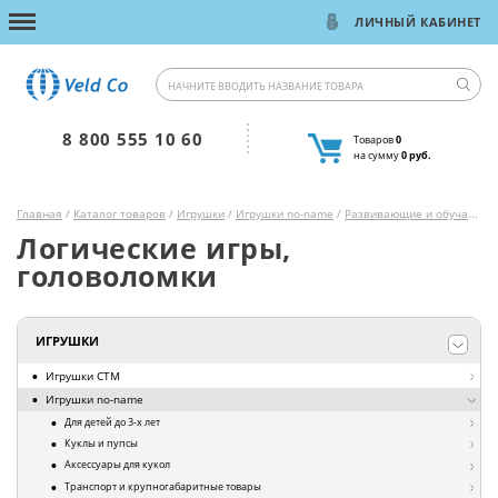
ЛИЧНЫЙ КАБИНЕТ
8 800 555 10 60
Товаров
0
на сумму
0 руб.
Главная
/
Каталог товаров
/
Игрушки
/
Игрушки no-name
/
Развивающие и обучающие игры и игрушки
Логические игры,
головоломки
ИГРУШКИ
Игрушки СТМ
Игрушки no-name
Для детей до 3-х лет
Куклы и пупсы
Аксессуары для кукол
Транспорт и крупногабаритные товары