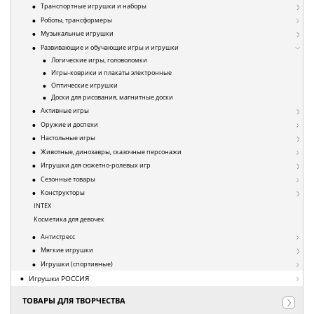
Транспортные игрушки и наборы
Роботы, трансформеры
Музыкальные игрушки
Развивающие и обучающие игры и игрушки
Логические игры, головоломки
Игры-коврики и плакаты электронные
Оптические игрушки
Доски для рисования, магнитные доски
Активные игры
Оружие и доспехи
Настольные игры
Животные, динозавры, сказочные персонажи
Игрушки для сюжетно-ролевых игр
Сезонные товары
Конструкторы
INTEX
Косметика для девочек
Антистресс
Мягкие игрушки
Игрушки (спортивные)
Игрушки РОССИЯ
ТОВАРЫ ДЛЯ ТВОРЧЕСТВА