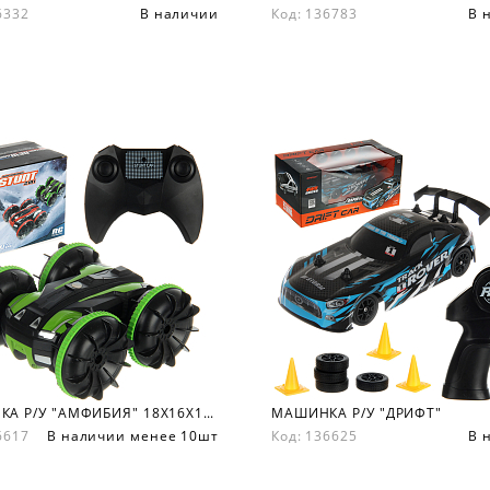
36332
В наличии
Код: 136783
В 
МАШИНКА Р/У "АМФИБИЯ" 18Х16Х17 СМ.
МАШИНКА Р/У "ДРИФТ"
36617
В наличии менее 10шт
Код: 136625
В 