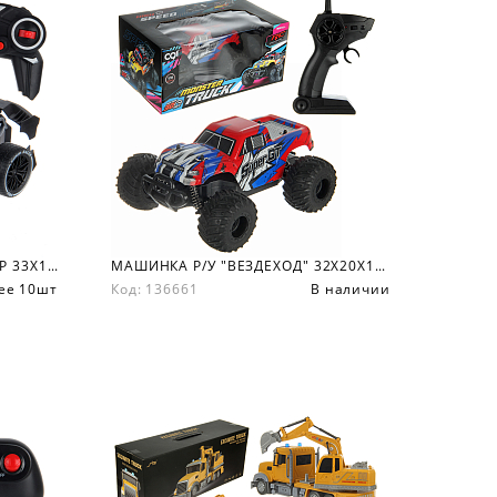
МАШИНКА Р/У СВЕТ, ЗВУК, ПАР 33Х15Х12 СМ.
МАШИНКА Р/У "ВЕЗДЕХОД" 32Х20Х14.7 СМ.
ее 10шт
Код: 136661
В наличии