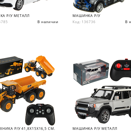
А Р/У МЕТАЛЛ
МАШИНКА Р/У
36785
В наличии
Код: 136736
В 
ХНИКА Р/У 41,8Х15Х16,5 СМ.
МАШИНКА Р/У МЕТАЛЛ