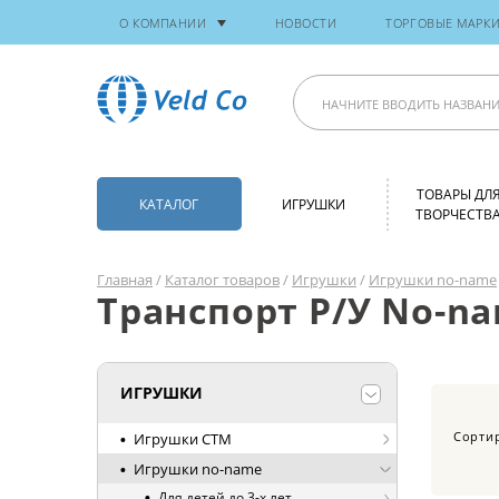
О КОМПАНИИ
НОВОСТИ
ТОРГОВЫЕ МАРК
ТОВАРЫ ДЛ
КАТАЛОГ
ИГРУШКИ
ТВОРЧЕСТВ
Главная
/
Каталог товаров
/
Игрушки
/
Игрушки no-name
Транспорт Р/У No-n
ИГРУШКИ
Сорти
Игрушки СТМ
Игрушки no-name
Для детей до 3-х лет