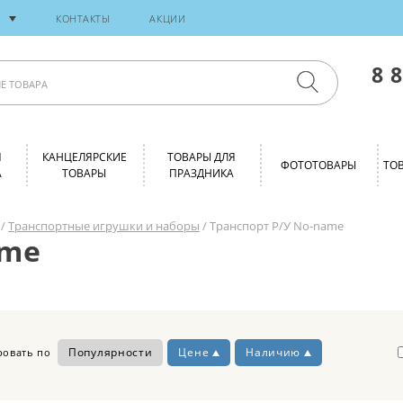
И
КОНТАКТЫ
АКЦИИ
8 
Я
КАНЦЕЛЯРСКИЕ
ТОВАРЫ ДЛЯ
ФОТОТОВАРЫ
ТО
А
ТОВАРЫ
ПРАЗДНИКА
/
Транспортные игрушки и наборы
/ Транспорт Р/У No-name
ame
Популярности
Цене
Наличию
ровать по