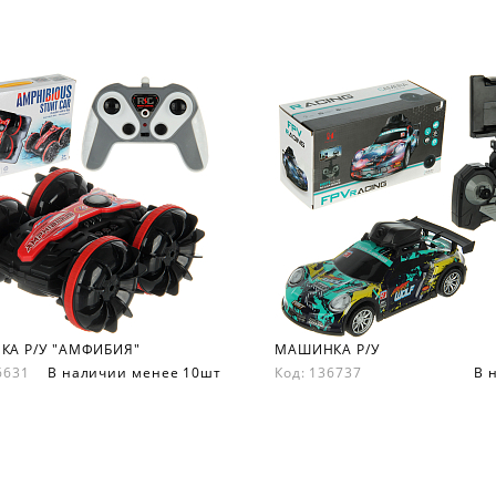
А Р/У "АМФИБИЯ"
МАШИНКА Р/У
36631
В наличии менее 10шт
Код: 136737
В 