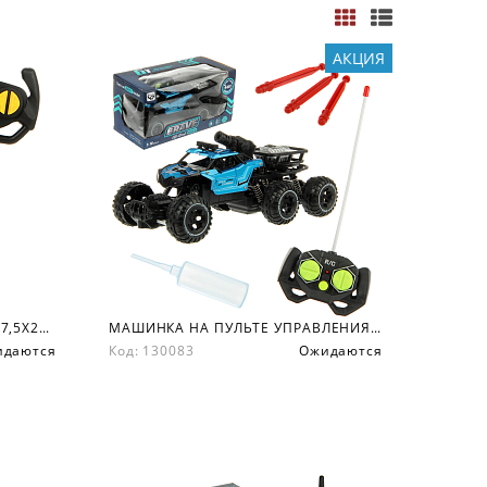
АКЦИЯ
МАШИНКА ПЕРЕВЁРТЫШ Р/У 17,5Х21,3Х16 СМ.
МАШИНКА НА ПУЛЬТЕ УПРАВЛЕНИЯ 29Х13.5Х15 СМ.
идаются
Код: 130083
Ожидаются