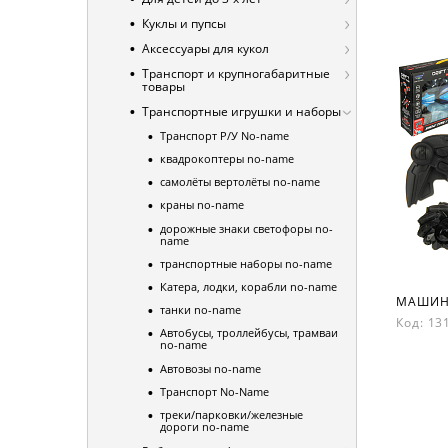
Куклы и пупсы
Аксессуары для кукол
Транспорт и крупногабаритные
товары
Транспортные игрушки и наборы
Транспорт Р/У No-name
квадрокоптеры no-name
самолёты вертолёты no-name
краны no-name
дорожные знаки светофоры no-
name
транспортные наборы no-name
Катера, лодки, корабли no-name
танки no-name
Код: 1
Автобусы, троллейбусы, трамваи
no-name
Автовозы no-name
Транспорт No-Name
треки/парковки/железные
дороги no-name