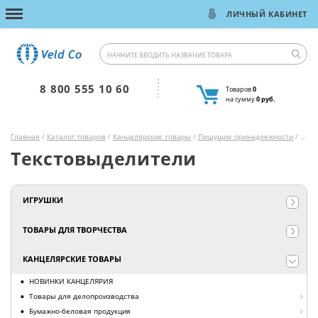
ЛИЧНЫЙ КАБИНЕТ
8 800 555 10 60
Товаров
0
на сумму
0 руб.
Главная
/
Каталог товаров
/
Канцелярские товары
/
Пишущие принадлежности
/
Мар
Текстовыделители
ИГРУШКИ
ТОВАРЫ ДЛЯ ТВОРЧЕСТВА
КАНЦЕЛЯРСКИЕ ТОВАРЫ
НОВИНКИ КАНЦЕЛЯРИЯ
Товары для делопроизводства
Бумажно-беловая продукция