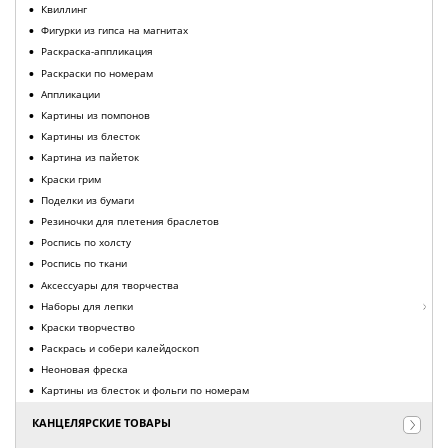
Квиллинг
Фигурки из гипса на магнитах
Раскраска-аппликация
Раскраски по номерам
Аппликации
Картины из помпонов
Картины из блесток
Картина из пайеток
Краски грим
Поделки из бумаги
Резиночки для плетения браслетов
Роспись по холсту
Роспись по ткани
Аксессуары для творчества
Наборы для лепки
Краски творчество
Раскрась и собери калейдоскоп
Неоновая фреска
Картины из блесток и фольги по номерам
КАНЦЕЛЯРСКИЕ ТОВАРЫ