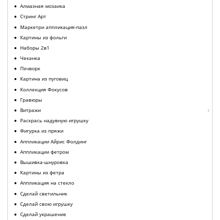
Алмазная мозаика
Стринг Арт
Маркетри аппликация-пазл
Картины из фольги
Наборы 2в1
Чеканка
Пэчворк
Картина из пуговиц
Коллекция Фокусов
Гравюры
Витражи
Раскрась надувную игрушку
Фигурка из пряжи
Аппликации Айрис Фолдинг
Аппликации фетром
Вышивка-шнуровка
Картины из фетра
Аппликация на стекло
Сделай светильник
Сделай свою игрушку
Сделай украшение