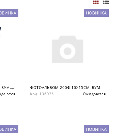
ОВИНКА
НОВИНКА
ФОТОАЛЬБОМ 200Ф 10X15СМ, БУМ.КАРМ.С МЕМО, КНИЖН. ПЕР-Т
ФОТОАЛЬБОМ 200Ф 10X15СМ, БУМ.КАРМ.С МЕМО, КНИЖН. ПЕР-Т
идаются
Код: 136936
Ожидаются
ОВИНКА
НОВИНКА