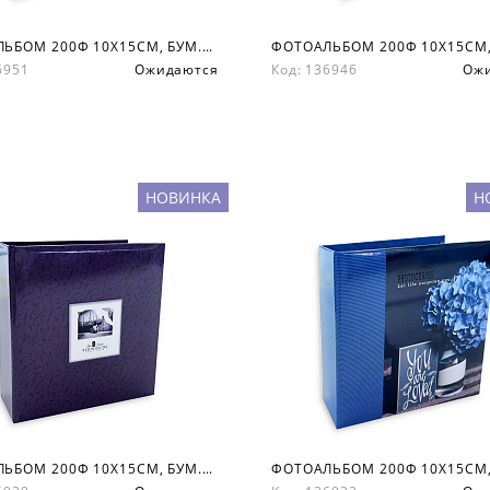
ФОТОАЛЬБОМ 200Ф 10X15СМ, БУМ.КАРМ.С МЕМО, КНИЖН. ПЕР-Т
36951
Ожидаются
Код: 136946
Ож
НОВИНКА
Н
ФОТОАЛЬБОМ 200Ф 10X15СМ, БУМ.КАРМ.С МЕМО, КНИЖН. ПЕР-Т