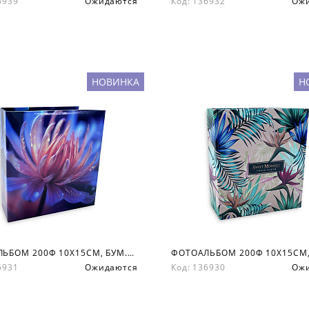
36939
Ожидаются
Код: 136932
Ож
НОВИНКА
Н
ФОТОАЛЬБОМ 200Ф 10X15СМ, БУМ.КАРМ.С МЕМО, КНИЖН. ПЕР-Т
36931
Ожидаются
Код: 136930
Ож