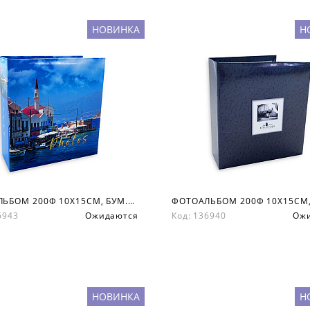
НОВИНКА
Н
ФОТОАЛЬБОМ 200Ф 10X15СМ, БУМ.КАРМ.С МЕМО, КНИЖН. ПЕР-Т
36943
Ожидаются
Код: 136940
Ож
НОВИНКА
Н