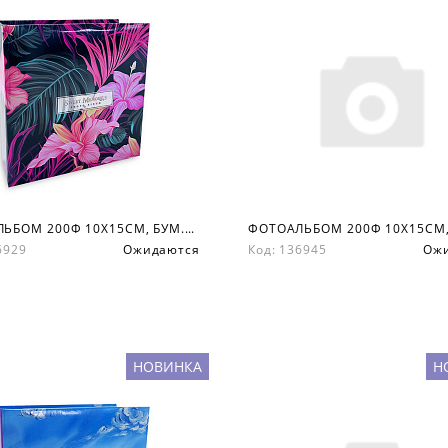
ФОТОАЛЬБОМ 200Ф 10X15СМ, БУМ.КАРМ.С МЕМО, КНИЖН. ПЕР-Т
36929
Ожидаются
Код: 136945
Ож
НОВИНКА
Н