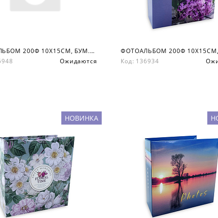
ФОТОАЛЬБОМ 200Ф 10X15СМ, БУМ.КАРМ.С МЕМО, КНИЖН. ПЕР-Т
36948
Ожидаются
Код: 136934
Ож
НОВИНКА
Н