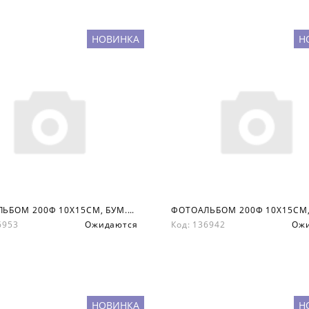
НОВИНКА
Н
ФОТОАЛЬБОМ 200Ф 10X15СМ, БУМ.КАРМ.С МЕМО, КНИЖН. ПЕР-Т
36953
Ожидаются
Код: 136942
Ож
НОВИНКА
Н