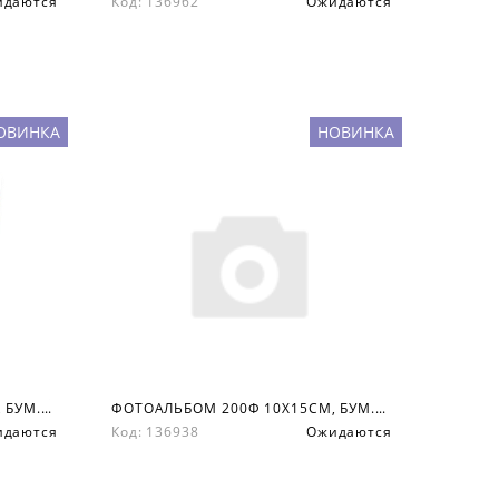
идаются
Код: 136962
Ожидаются
ОВИНКА
НОВИНКА
ФОТОАЛЬБОМ 200Ф 10X15СМ, БУМ.КАРМ.С МЕМО, КНИЖН. ПЕР-Т
ФОТОАЛЬБОМ 200Ф 10X15СМ, БУМ.КАРМ.С МЕМО, КНИЖН. ПЕР-Т
идаются
Код: 136938
Ожидаются