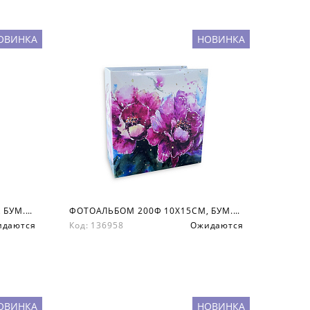
ОВИНКА
НОВИНКА
ФОТОАЛЬБОМ 200Ф 10X15СМ, БУМ.КАРМ.С МЕМО, КНИЖН. ПЕР-Т
ФОТОАЛЬБОМ 200Ф 10X15СМ, БУМ.КАРМ.С МЕМО, КНИЖН. ПЕР-Т
идаются
Код: 136958
Ожидаются
ОВИНКА
НОВИНКА