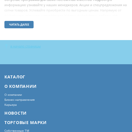
информацию узнавайте у наших менеджеров. Акции и спецпредложения на
сотни товаров. Успевайте приобрести по выгодным ценам. Напрямую от
поставщика: игрушки, канцелярские товары, фототовары, наборы для
творчества, товары для праздника, товары для дома, детский спорт.
ЧИТАТЬ ДАЛЕЕ
в начало страницы
КАТАЛОГ
О КОМПАНИИ
О компании
Бизнес-направления
Карьера
НОВОСТИ
ТОРГОВЫЕ МАРКИ
Собственные ТМ