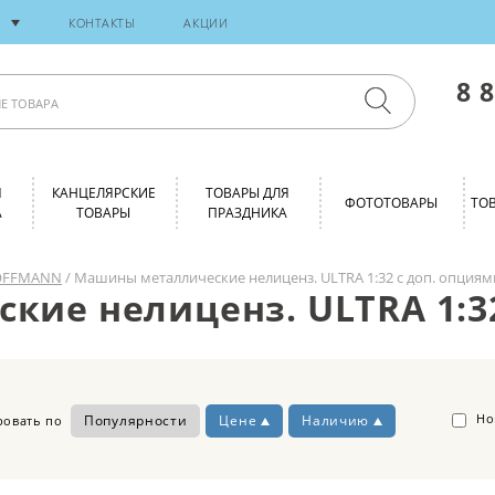
И
КОНТАКТЫ
АКЦИИ
8 
Я
КАНЦЕЛЯРСКИЕ
ТОВАРЫ ДЛЯ
ФОТОТОВАРЫ
ТО
А
ТОВАРЫ
ПРАЗДНИКА
OFFMANN
/ Машины металлические нелиценз. ULTRA 1:32 с доп. опциям
ие нелиценз. ULTRA 1:32
Но
Популярности
Цене
Наличию
ровать по