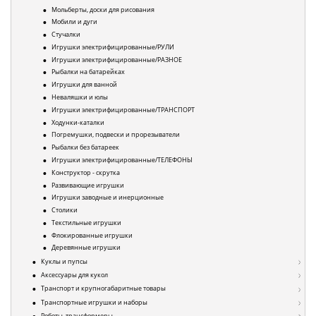
Мольберты, доски для рисования
Мобили и дуги
Стучалки
Игрушки электрифицированные/РУЛИ
Игрушки электрифицированные/РАЗНОЕ
Рыбалки на батарейках
Игрушки для ванной
Неваляшки и юлы
Игрушки электрифицированные/ТРАНСПОРТ
Ходунки-каталки
Погремушки, подвески и прорезыватели
Рыбалки без батареек
Игрушки электрифицированные/ТЕЛЕФОНЫ
Конструктор - скрутка
Развивающие игрушки
Игрушки заводные и инерционные
Столики
Текстильные игрушки
Флокированные игрушки
Деревянные игрушки
Куклы и пупсы
Аксессуары для кукол
Транспорт и крупногабаритные товары
Транспортные игрушки и наборы
Роботы, трансформеры