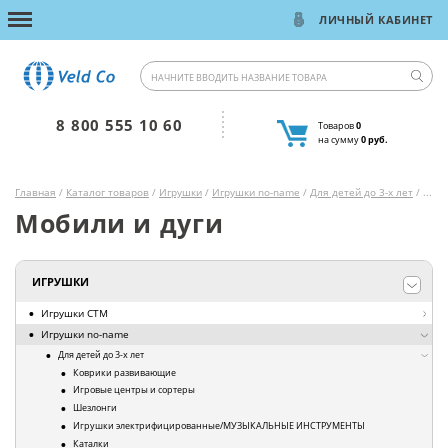
ЛИЧНЫЙ КАБИНЕТ
8 800 555 10 60
Товаров
0
на сумму
0 руб.
Главная
/
Каталог товаров
/
Игрушки
/
Игрушки no-name
/
Для детей до 3-х лет
/ Мобили и дуги
Мобили и дуги
ИГРУШКИ
Игрушки СТМ
Игрушки no-name
Для детей до 3-х лет
Коврики развивающие
Игровые центры и сортеры
Шезлонги
Игрушки электрифицированные/МУЗЫКАЛЬНЫЕ ИНСТРУМЕНТЫ
Каталки