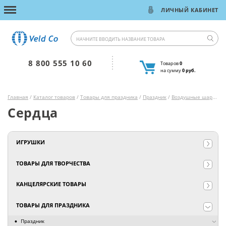
ЛИЧНЫЙ КАБИНЕТ
8 800 555 10 60
Товаров
0
на сумму
0 руб.
Главная
/
Каталог товаров
/
Товары для праздника
/
Праздник
/
Воздушные шары
/ С
Сердца
ИГРУШКИ
ТОВАРЫ ДЛЯ ТВОРЧЕСТВА
КАНЦЕЛЯРСКИЕ ТОВАРЫ
ТОВАРЫ ДЛЯ ПРАЗДНИКА
Праздник