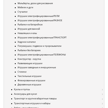
Мольберты, доски для рисования
Мобили и дуги
Стучалки
Игрушки электрифицированные/РУЛИ
Игрушки электрифицированные/РАЗНОЕ
Рыбалки на батарейках
Игрушки для ванной
Неваляшки и юлы
Игрушки электрифицированные/ТРАНСПОРТ
Ходунки-каталки
Погремушки, подвески и прорезыватели
Рыбалки без батареек
Игрушки электрифицированные/ТЕЛЕФОНЫ
Конструктор - скрутка
Развивающие игрушки
Игрушки заводные и инерционные
Столики
Текстильные игрушки
Флокированные игрушки
Деревянные игрушки
Куклы и пупсы
Аксессуары для кукол
Транспорт и крупногабаритные товары
Транспортные игрушки и наборы
Роботы, трансформеры