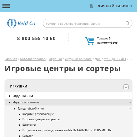
ЛИЧНЫЙ КАБИНЕТ
8 800 555 10 60
Товаров
0
на сумму
0 руб.
Главная
/
Каталог товаров
/
Игрушки
/
Игрушки no-name
/
Для детей до 3-х лет
/ Игровые центры и сортеры
Игровые центры и сортеры
ИГРУШКИ
Игрушки СТМ
Игрушки no-name
Для детей до 3-х лет
Коврики развивающие
Игровые центры и сортеры
Шезлонги
Игрушки электрифицированные/МУЗЫКАЛЬНЫЕ ИНСТРУМЕНТЫ
Каталки